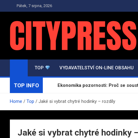
Skip
Pátek, 7 srpna, 2026
to
content
TOP.CITYPRESS.CZ
Zpravodajství a Press
TOP
VYDAVATELSTVÍ ON-LINE OBSAHU
TOP INFO
ých videohovorů
Ekonomika pozornosti: Proč se soustředěn
Home
Top
Jaké si vybrat chytré hodinky – rozdíly
Jaké si vybrat chytré hodinky –