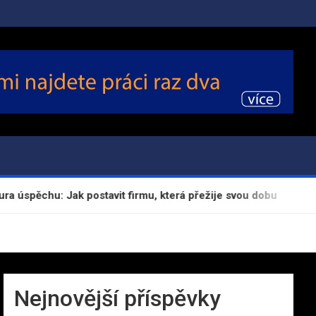
spěchu: Jak postavit firmu, která přežije svou dobu
Kone
Nejnovější příspěvky