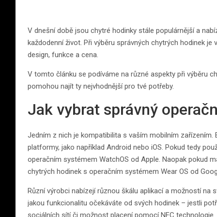
V dnešní době jsou chytré hodinky stále populárnější a nabí
každodenní život. Při výběru správných chytrých hodinek je v
design, funkce a cena.
V tomto článku se podíváme na různé aspekty při výběru chyt
pomohou najít ty nejvhodnější pro tvé potřeby.
Jak vybrat správný operačn
Jedním z nich je kompatibilita s vaším mobilním zařízením. E
platformy, jako například Android nebo iOS. Pokud tedy použ
operačním systémem WatchOS od Apple. Naopak pokud máte
chytrých hodinek s operačním systémem Wear OS od Goog
Různí výrobci nabízejí různou škálu aplikací a možností na
jakou funkcionalitu očekáváte od svých hodinek – jestli potře
sociálních sítí či možnost placení pomocí NFC technologie.