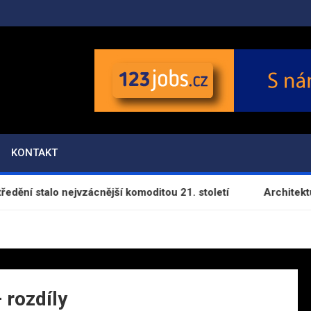
KONTAKT
í stalo nejvzácnější komoditou 21. století
Architektura ú
 rozdíly