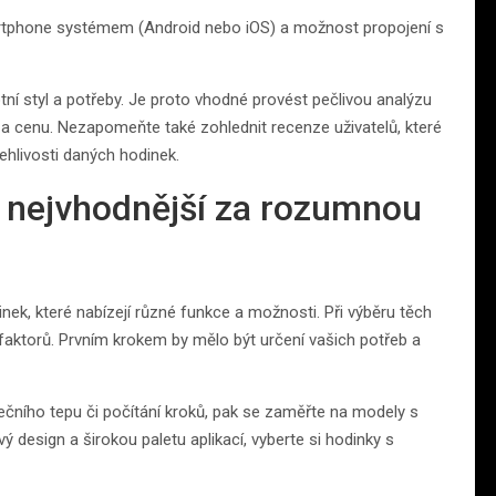
rtphone systémem (Android nebo iOS) a možnost propojení s
tní styl a potřeby. Je proto vhodné provést pečlivou analýzu
 a cenu. Nezapomeňte také zohlednit recenze uživatelů, které
hlivosti daných hodinek.
ty nejvhodnější za rozumnou
ek, které nabízejí různé funkce a možnosti. Při výběru těch
 faktorů. Prvním krokem by mělo být určení vašich potřeb a
ečního tepu či počítání kroků, pak se zaměřte na modely s
 design a širokou paletu aplikací, vyberte si hodinky s