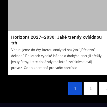
Horizont 2027–2030: Jaké trendy ovládnou
trh
Vstupujeme do éry, kterou analytici nazývají „Efektivní
dekáda“. Po letech vysoké inflace a drahých energií přežily
jen ty firmy, které dokázaly radikálně zefektivnit svůj
provoz. Co to znamená pro vaše portfolio…
Stránkování
1
2
příspěvků