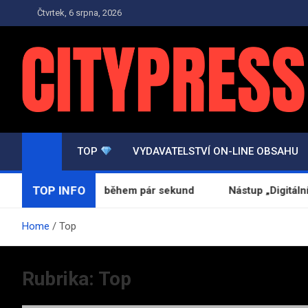
Skip
Čtvrtek, 6 srpna, 2026
to
content
TOP.CITYPRESS.CZ
Zpravodajství a Press
TOP
VYDAVATELSTVÍ ON-LINE OBSAHU
TOP INFO
eální večeři online během pár sekund
Nástup „Digitálních 
Home
Top
Rubrika:
Top