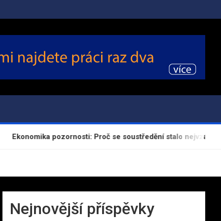
konomika pozornosti: Proč se soustředění stalo nejvzácnější ko
Nejnovější příspěvky