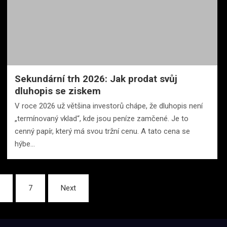
Sekundární trh 2026: Jak prodat svůj
dluhopis se ziskem
V roce 2026 už většina investorů chápe, že dluhopis není
„termínovaný vklad“, kde jsou peníze zamčené. Je to
cenný papír, který má svou tržní cenu. A tato cena se
hýbe…
…
7
Next