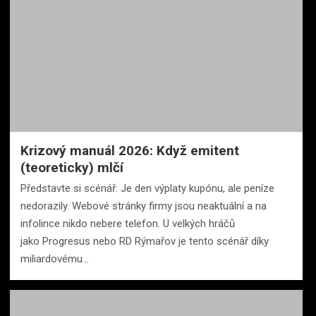
Krizový manuál 2026: Když emitent
(teoreticky) mlčí
Představte si scénář: Je den výplaty kupónu, ale peníze
nedorazily. Webové stránky firmy jsou neaktuální a na
infolince nikdo nebere telefon. U velkých hráčů
jako Progresus nebo RD Rýmařov je tento scénář díky
miliardovému…