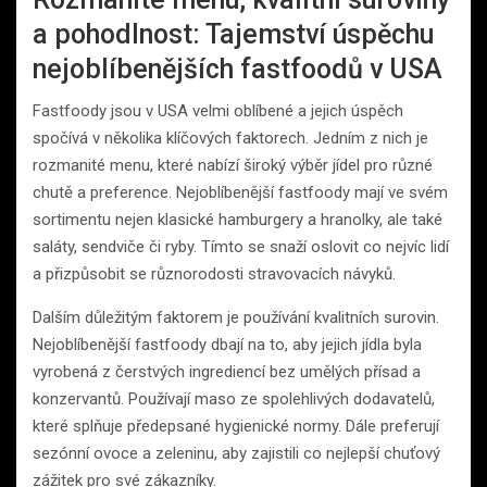
a pohodlnost: Tajemství úspěchu
nejoblíbenějších fastfoodů v USA
Fastfoody jsou v USA velmi oblíbené a jejich úspěch
spočívá v několika klíčových faktorech. Jedním z nich je
rozmanité menu, které nabízí široký výběr jídel pro různé
chutě a preference. Nejoblíbenější fastfoody mají ve svém
sortimentu nejen klasické hamburgery a hranolky, ale také
saláty, sendviče či ryby. Tímto se snaží oslovit co nejvíc lidí
a přizpůsobit se různorodosti stravovacích návyků.
Dalším důležitým faktorem je používání kvalitních surovin.
Nejoblíbenější fastfoody dbají na to, aby jejich jídla byla
vyrobená z čerstvých ingrediencí bez umělých přísad a
konzervantů. Používají maso ze spolehlivých dodavatelů,
které splňuje předepsané hygienické normy. Dále preferují
sezónní ovoce a zeleninu, aby zajistili co nejlepší chuťový
zážitek pro své zákazníky.