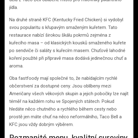
jídla.
Na druhé straně KFC (Kentucky Fried Chicken) si vydobyl
svou popularitu s křupavým smaženým kuřetem. Tato
restaurace nabízí širokou škálu pokrmů zejména z
kuřecího masa – od klasických kousků smaženého kuřete
po sendviče či saláty s kuřecím masem. Chuťově lahodné
koření použité při přípravě masa dodává jedinečnou chuť a
aroma.
Oba fastfoody mají společné to, že nabídajícím rychlé
občerstvení za dostupné ceny. Jsou oblíbeny mezi
Američany všech věkových skupin a jejich pobočky lze najít
téměř na každém rohu ve Spojených státech. Pokud
hledáte něco chutného a rychlého během cesty nebo
prostě jen máte chuť na něco neformálního, Taco Bell a
KFC jsou vždy dobrým výběrem.
Rozmanité menu, kvalitní suroviny