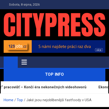
Skip
Sobota, 8 srpna, 2026
to
content
TOP.CITYPRESS.CZ
Zpravodajství a Press
TOP INFO
pracovišť – Končí éra nekonečných videohovorů
Ekonomika 
Home
Top
Jaké jsou nejoblíbenější fastfoody v USA