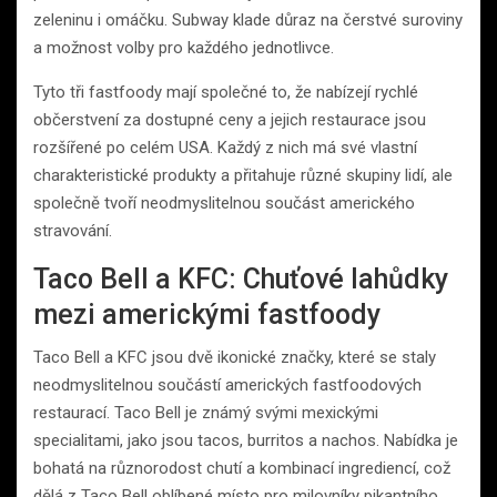
zeleninu i omáčku. Subway klade důraz na čerstvé suroviny
a možnost volby pro každého jednotlivce.
Tyto tři fastfoody mají společné to, že nabízejí rychlé
občerstvení za dostupné ceny a jejich restaurace jsou
rozšířené po celém USA. Každý z nich má své vlastní
charakteristické produkty a přitahuje různé skupiny lidí, ale
společně tvoří neodmyslitelnou součást amerického
stravování.
Taco Bell a KFC: Chuťové lahůdky
mezi americkými fastfoody
Taco Bell a KFC jsou dvě ikonické značky, které se staly
neodmyslitelnou součástí amerických fastfoodových
restaurací. Taco Bell je známý svými mexickými
specialitami, jako jsou tacos, burritos a nachos. Nabídka je
bohatá na různorodost chutí a kombinací ingrediencí, což
dělá z Taco Bell oblíbené místo pro milovníky pikantního