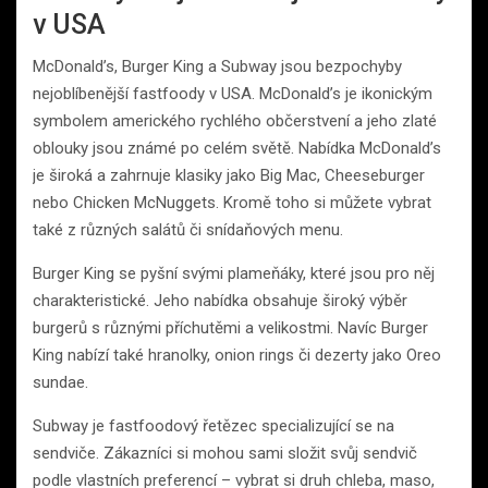
v USA
McDonald’s, Burger King a Subway jsou bezpochyby
nejoblíbenější fastfoody v USA. McDonald’s je ikonickým
symbolem amerického rychlého občerstvení a jeho zlaté
oblouky jsou známé po celém světě. Nabídka McDonald’s
je široká a zahrnuje klasiky jako Big Mac, Cheeseburger
nebo Chicken McNuggets. Kromě toho si můžete vybrat
také z různých salátů či snídaňových menu.
Burger King se pyšní svými plameňáky, které jsou pro něj
charakteristické. Jeho nabídka obsahuje široký výběr
burgerů s různými příchutěmi a velikostmi. Navíc Burger
King nabízí také hranolky, onion rings či dezerty jako Oreo
sundae.
Subway je fastfoodový řetězec specializující se na
sendviče. Zákazníci si mohou sami složit svůj sendvič
podle vlastních preferencí – vybrat si druh chleba, maso,