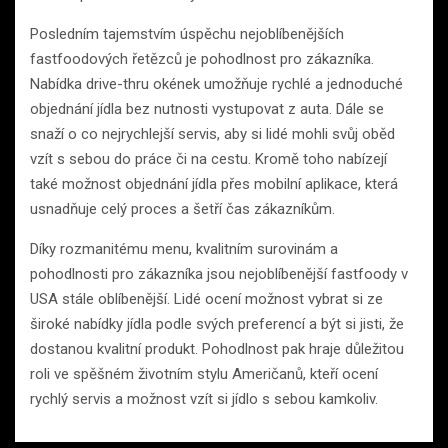
Posledním tajemstvím úspěchu nejoblíbenějších
fastfoodových řetězců je pohodlnost pro zákazníka.
Nabídka drive-thru okének umožňuje rychlé a jednoduché
objednání jídla bez nutnosti vystupovat z auta. Dále se
snaží o co nejrychlejší servis, aby si lidé mohli svůj oběd
vzít s sebou do práce či na cestu. Kromě toho nabízejí
také možnost objednání jídla přes mobilní aplikace, která
usnadňuje celý proces a šetří čas zákazníkům.
Díky rozmanitému menu, kvalitním surovinám a
pohodlnosti pro zákazníka jsou nejoblíbenější fastfoody v
USA stále oblíbenější. Lidé ocení možnost vybrat si ze
široké nabídky jídla podle svých preferencí a být si jisti, že
dostanou kvalitní produkt. Pohodlnost pak hraje důležitou
roli ve spěšném životním stylu Američanů, kteří ocení
rychlý servis a možnost vzít si jídlo s sebou kamkoliv.